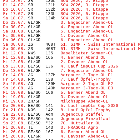
Mo 13.07.
 SR     130b  
SOW 2026, 2. Etappe
Di 14.07.
 SR     131b  
SOW 2026, 3. Etappe
Do 16.07.
 SR     132b  
SOW 2026, 4. Etappe
Fr 17.07.
 SR     133b  
SOW 2026, 5. Etappe
Sa 18.07.
 SR     134b  
SOW 2026, 6. Etappe
Do 23.07.
 GL/GR        
3. Engadiner Abend-OL
          
Do 30.07.
 GL/GR        
4. Engadiner Abend-OL
          
Sa 01.08.
 GL/GR        
5. Engadiner Abend-OL
          
Mi 05.08.
 GL/GR        
1. Davoser Abend-OL
Do 06.08.
 GL/GR        
6. Engadiner Abend-OL
          
Sa 08.08.
 ZS     408T  
51. SIMM - Swiss International 
So 09.08.
 ZS     408T  
51. SIMM - Swiss International 
Mi 12.08.
 NWS    135   
Baselbieter Sommer-OL
          
Mi 12.08.
 BE/SO  165   
4. Berner Abend OL
             
Mi 12.08.
 GL/GR        
2. Davoser Abend-OL
Do 13.08.
 BE/SO  136   
4. Lauf impOLs Cup 2026
Do 13.08.
 GL/GR        
7. Engadiner Abend-OL
          
Fr 14.08.
 AG     137M  
Aargauer 3-Tage-OL E1
          
Fr 14.08.
 NOS    138   
7. Lauf Öpfel-Trophy
Sa 15.08.
 AG     139M  
Aargauer 3-Tage-OL E2
          
So 16.08.
 AG     140M  
Aargauer 3-Tage-OL E3
          
Mi 19.08.
 BE/SO  166   
5. Berner Abend OL
             
Mi 19.08.
 GL/GR        
3. Davoser Abend-OL
Mi 19.08.
 ZH/SH        
Milchsuppe Abend-OL
Do 20.08.
 BE/SO  141   
5. Lauf impOLs Cup 2026
Fr 21.08.
 NOS    142   
8. Lauf Öpfel-Trophy 
Sa 22.08.
 BE/SO  Adm   
Jugendcup Staffel
So 23.08.
 BE/SO  Adm   
Jugendcup Einzellauf
So 23.08.
 BE/SO  *32   
70. Huttwiler OL
               
Mi 26.08.
 TI     143   
3. FRAGORI Agno
Mi 26.08.
 BE/SO  167   
6. Berner Abend OL
             
Mi 26.08.
 GL/GR        
4. Davoser Abend-OL