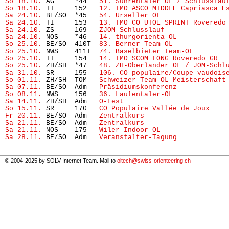
So 18.10.
 AG     *44   
51. Suhrentaler OL / Schlusslau
So 18.10.
 TI     152   
12. TMO ASCO MIDDLE Capriasca E
Sa 24.10.
 BE/SO  *45   
54. Urseller OL
Sa 24.10.
 TI     153   
13. TMO CO UTOE SPRINT Roveredo
Sa 24.10.
 ZS     169   
ZJOM Schlusslauf
Sa 24.10.
 NOS    *46   
14. thurgorienta OL
So 25.10.
 BE/SO  410T  
83. Berner Team OL
So 25.10.
 NWS    411T  
74. Baselbieter Team-OL  
So 25.10.
 TI     154   
14. TMO SCOM LONG Roveredo GR
So 25.10.
 ZH/SH  *47   
48. ZH-Oberländer OL / JOM-Schl
Sa 31.10.
 SR     155   
106. CO populaire/Coupe vaudois
So 01.11.
 ZH/SH  TOM   
Schweizer Team-OL Meisterschaft
Sa 07.11.
 BE/SO  Adm   
Präsidiumskonferenz
            
So 08.11.
 NWS    156   
36. Laufentaler-OL
Sa 14.11.
 ZH/SH  Adm   
O-Fest
                         
So 15.11.
 SR     170   
CO Populaire Vallée de Joux
Fr 20.11.
 BE/SO  Adm   
Zentralkurs
Sa 21.11.
 BE/SO  Adm   
Zentralkurs
Sa 21.11.
 NOS    175   
Wiler Indoor OL
                
Sa 28.11.
 BE/SO  Adm   
Veranstalter-Tagung
            
© 2004-2025 by SOLV Internet Team. Mail to
oltech@swiss-orienteering.ch