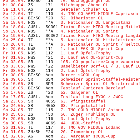
Mo 06.04.
 BE/SO  *18   
70. Bucheggberger OL
           
Mi 08.04.
 ZS     171   
Milchsuppe Abend-OL
            
Sa 11.04.
 AG     109   
Seetaler Schüler OL
            
So 12.04.
 TI     110   
4. TMO CO AGET MIDDLE Capriasca
So 12.04.
 BE/SO  *20   
52. Biberister OL
Sa 18.04.
 NOS    **A   
3. Nationaler OL Langdistanz
   
Sa 18.04.
 AUSL.  SC301 
Ticino River MTBO Meeting Mitte
So 19.04.
 NOS    **A   
4. Nationaler OL Sprint
        
So 19.04.
 AUSL.  SC302 
Ticino River MTBO Meeting Langd
Sa 25.04.
 TI     **A   
5. Nationaler OL Mitteldistanz 
So 26.04.
 TI     **A   
6. Nationaler OL Sprint / Weltc
Mi 29.04.
 NWS    111   
1. Lauf EGK OL-Sprint-Cup
      
Fr 01.05.
 NOS    112   
1. Lauf Öpfel-Trophy
Fr 01.05.
 NWS    *21   
2. Lauf EGK OL-Sprint-Cup
      
Sa 02.05.
 SR     113   
105. CO populaire/Coupe vaudois
So 03.05.
 NWS    *22   
Baselbieter Dorf-OL / 3. Lauf E
Fr 08.05.
 NOS    114   
2. Lauf Öpfel-Trophy
Fr 08.05.
 BE/SO  Adm   
Berner sCOOL-Cup
               
Sa 09.05.
 SR     SSM   
Schweizer Sprint-Staffel-Meiste
So 10.05.
 SR     SPM   
Schweizer Sprint-OL Meisterscha
Sa 16.05.
 BE/SO  Adm   
Testlauf Junioren Berglauf
     
So 17.05.
 ZS     *23   
52. Galgener OL
So 17.05.
 AUSL.  Adm   
Testlauf Lang EYOC / JWOC
      
Sa 23.05.
 SR     405S  
63. Pfingststaffel
So 24.05.
 SR     405S  
63. Pfingststaffel
So 24.05.
 TI     115   
7. TMO GOLD MIDDLE Astano
Mo 25.05.
 ZS     *50   
56. Zuger Frühlings OL
         
Fr 29.05.
 NOS    116   
3. Lauf Öpfel-Trophy
Sa 30.05.
 SR     406S  
44. UBOL-Staffel
               
So 31.05.
 TI     117   
8. TMO GOV MIDDLE Lodano
So 31.05.
 ZH/SH  *24   
20. Zimmerberg OL
              
Di 02.06.
 AG     Adm   
23. Aargauer sCOOL-Cup