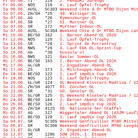
Fr 05.06.
 TI     119   
2. FRAGORI Sorengo
Fr 05.06.
 NOS    118   
4. Lauf Öpfel-Trophy 
Sa 06.06.
 AUSL.  SC303 
Weekend Côte d Or MTBO Dijon Mi
So 07.06.
 ZH/SH  *25   
48. Wisliger OL
                
So 07.06.
 AG     *26   
Rymenzburger OL
                
So 07.06.
 SR     *27   
51. Murtner OL
                 
So 07.06.
 SR     172   
Murtner Indoor-OL
              
So 07.06.
 AUSL.  SC304 
Weekend Côte d Or MTBO Dijon La
Mi 10.06.
 BE/SO  162   
1. Berner Abend OL 2026
        
Fr 12.06.
 NOS    120   
5. Lauf Öpfel-Trophy
           
Sa 13.06.
 SR     *28   
2. Sprint de Porrentruy
So 14.06.
 NWS    *29   
4. Lauf EGK OL-Sprint-Cup
      
So 14.06.
 AG     *30   
bussola ol
                     
Di 16.06.
 NWS    121   
Basler Sommer-OL
               
Mi 17.06.
 BE/SO  163   
2. Berner Abend OL 2026
        
Mi 17.06.
 GL/GR        
1. Engadiner Abend-OL
          
Mi 17.06.
 ZS     173   
3. Milchsuppe Abend-OL
Do 18.06.
 BE/SO  122   
1. Lauf impOLs Cup 2026
Fr 19.06.
 NOS    123   
6. Lauf Öpfel-Trophy
Sa 20.06.
 GL/GR  124   
OL Weekend Klosters Madrisa / 1
So 21.06.
 ZH/SH  407T  
85. Zürcher OL
                 
So 21.06.
 SR     *31   
50. Sensler OL
                 
So 21.06.
 GL/GR  125   
OL Weekend Klosters Madrisa / 1
Mi 24.06.
 BE/SO  164   
3. Berner Abend OL 2026
        
Do 25.06.
 BE/SO  126   
2. Lauf impOLs Cup 2026
        
So 28.06.
 ZH/SH  412S  
68. Nationale 5er Staffel
      
Mi 01.07.
 AG     127   
Wiggertaler Abend OL (ASJM-Lauf
Do 02.07.
 BE/SO  128   
3. Lauf impOLs Cup 2026
        
Sa 04.07.
 SR     SC305 
Weekend Genf/Lullier MTBO Mitte
So 05.07.
 SR     SC306 
Weekend Genf/Lullier MTBO Langd
Sa 11.07.
 GL/GR        
2. Engadiner Abend-OL
          
So 12.07.
 SR     129b  
SOW 2026, 1. Etappe