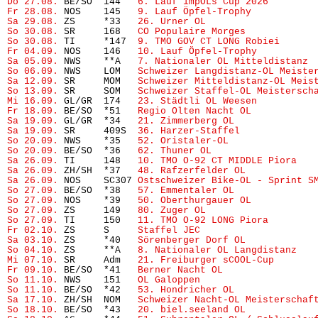
Do 27.08.
 BE/SO  144   
6. Lauf impOLs Cup 2026
Fr 28.08.
 NOS    145   
9. Lauf Öpfel-Trophy
Sa 29.08.
 ZS     *33   
26. Urner OL
So 30.08.
 SR     168   
CO Populaire Morges
So 30.08.
 TI     *147  
9. TMO GOV CT LONG Robiei
Fr 04.09.
 NOS    146   
10. Lauf Öpfel-Trophy
Sa 05.09.
 NWS    **A   
7. Nationaler OL Mitteldistanz
 
So 06.09.
 NWS    LOM   
Schweizer Langdistanz-OL Meiste
Sa 12.09.
 SR     MOM   
Schweizer Mitteldistanz-OL Meis
So 13.09.
 SR     SOM   
Schweizer Staffel-OL Meistersch
Mi 16.09.
 GL/GR  174   
23. Städtli OL Weesen
Fr 18.09.
 BE/SO  *51   
Regio Olten Nacht OL
           
Sa 19.09.
 GL/GR  *34   
21. Zimmerberg OL
              
Sa 19.09.
 SR     409S  
36. Harzer-Staffel
So 20.09.
 NWS    *35   
52. Oristaler-OL
So 20.09.
 BE/SO  *36   
62. Thuner OL
Sa 26.09.
 TI     148   
10. TMO O-92 CT MIDDLE Piora
   
Sa 26.09.
 ZH/SH  *37   
48. Rafzerfelder OL
Sa 26.09.
 NOS    SC307 
Ostschweizer Bike-OL - Sprint S
So 27.09.
 BE/SO  *38   
57. Emmentaler OL
              
So 27.09.
 NOS    *39   
50. Oberthurgauer OL
So 27.09.
 ZS     149   
80. Zuger OL
                   
So 27.09.
 TI     150   
11. TMO O-92 LONG Piora
        
Fr 02.10.
 ZS     S     
Staffel JEC
Sa 03.10.
 ZS     *40   
Sörenberger Dorf OL
            
So 04.10.
 ZS     **A   
8. Nationaler OL Langdistanz
Mi 07.10.
 SR     Adm   
21. Freiburger sCOOL-Cup
Fr 09.10.
 BE/SO  *41   
Berner Nacht OL
                
So 11.10.
 NWS    151   
OL Galoppen
So 11.10.
 BE/SO  *42   
53. Hondricher OL
              
Sa 17.10.
 ZH/SH  NOM   
Schweizer Nacht-OL Meisterschaf
So 18.10.
 BE/SO  *43   
20. biel.seeland OL