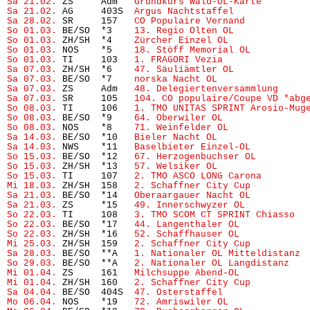
Sa 21.02.
 ZS     Adm   
Grundkurs Wald-OL-Karte 
       
Sa 21.02.
 AG     403S  
Argus Nachtstaffel
             
Sa 28.02.
 SR     157   
CO Populaire Vernand
So 01.03.
 BE/SO  *3    
13. Regio Olten OL
             
So 01.03.
 ZH/SH  *4    
Zürcher Einzel OL
              
So 01.03.
 NOS    *5    
18. Stöff Memorial OL
          
So 01.03.
 TI     103   
1. FRAGORI Vezia
Sa 07.03.
 ZH/SH  *6    
47. Säuliämtler OL
             
Sa 07.03.
 BE/SO  *7    
norska Nacht OL
                
Sa 07.03.
 ZS     Adm   
48. Delegiertenversammlung
     
Sa 07.03.
 SR     105   
104. CO populaire/Coupe VD *abg
So 08.03.
 TI     106   
1. TMO UNITAS SPRINT Arosio-Mug
So 08.03.
 BE/SO  *9    
64. Oberwiler OL
               
So 08.03.
 NOS    *8    
71. Weinfelder OL
              
Sa 14.03.
 BE/SO  *10   
Bieler Nacht OL
                
Sa 14.03.
 NWS    *11   
Baselbieter Einzel-OL
          
So 15.03.
 BE/SO  *12   
67. Herzogenbuchser OL
         
So 15.03.
 ZH/SH  *13   
57. Welsiker OL
                
So 15.03.
 TI     107   
2. TMO ASCO LONG Carona
Mi 18.03.
 ZH/SH  158   
2. Schaffner City Cup
          
Sa 21.03.
 BE/SO  *14   
Oberaargauer Nacht OL
          
Sa 21.03.
 ZS     *15   
49. Innerschwyzer OL
           
So 22.03.
 TI     108   
3. TMO SCOM CT SPRINT Chiasso
So 22.03.
 BE/SO  *17   
44. Langenthaler OL
            
So 22.03.
 ZH/SH  *16   
52. Schaffhauser OL
            
Mi 25.03.
 ZH/SH  159   
2. Schaffner City Cup
          
Sa 28.03.
 BE/SO  **A   
1. Nationaler OL Mitteldistanz
 
So 29.03.
 BE/SO  **A   
2. Nationaler OL Langdistanz
   
Mi 01.04.
 ZS     161   
Milchsuppe Abend-OL
            
Mi 01.04.
 ZH/SH  160   
2. Schaffner City Cup
          
Sa 04.04.
 BE/SO  404S  
47. Osterstaffel
Mo 06.04.
 NOS    *19   
72. Amriswiler OL
              