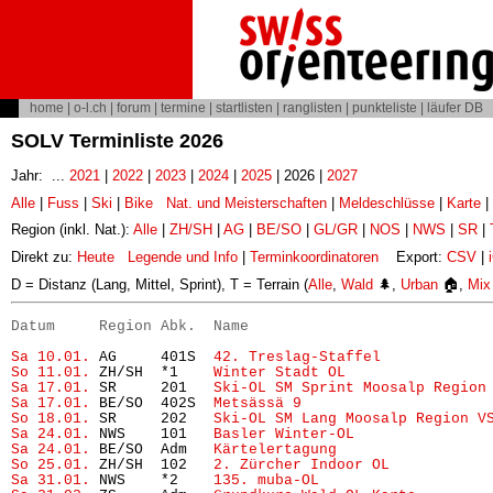
home
|
o-l.ch
|
forum
|
termine
|
startlisten
|
ranglisten
|
punkteliste
|
läufer DB
SOLV Terminliste 2026
Jahr: ...
2021
|
2022
|
2023
|
2024
|
2025
| 2026 |
2027
Alle
|
Fuss
|
Ski
|
Bike
Nat. und Meisterschaften
|
Meldeschlüsse
|
Karte
|
Region (inkl. Nat.):
Alle
|
ZH/SH
|
AG
|
BE/SO
|
GL/GR
|
NOS
|
NWS
|
SR
|
Direkt zu:
Heute
Legende und Info
|
Terminkoordinatoren
Export:
CSV
|
D = Distanz (Lang, Mittel, Sprint), T = Terrain (
Alle
,
Wald
🌲,
Urban
🏠,
Mix
Datum     Region Abk.  Name                           
Sa 10.01.
 AG     401S  
42. Treslag-Staffel
            
So 11.01.
 ZH/SH  *1    
Winter Stadt OL
                
Sa 17.01.
 SR     201   
Ski-OL SM Sprint Moosalp Region
Sa 17.01.
 BE/SO  402S  
Metsässä 9
                     
So 18.01.
 SR     202   
Ski-OL SM Lang Moosalp Region V
Sa 24.01.
 NWS    101   
Basler Winter-OL
               
Sa 24.01.
 BE/SO  Adm   
Kärtelertagung
                 
So 25.01.
 ZH/SH  102   
2. Zürcher Indoor OL
           
Sa 31.01.
 NWS    *2    
135. muba-OL
                   