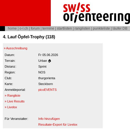
home
|
o-l.ch
|
forum
|
termine
|
startlisten
|
ranglisten
|
punkteliste
|
läufer DB
4. Lauf Öpfel-Trophy (118)
» Ausschreibung
Datum:
Fr 05.06.2026
Terrain:
Urban 🏠
Distanz:
Sprint
Region:
NOS
Club:
thurgorienta
Karte:
Steckborn
Anmeldeportal:
picoEVENTS
» Rangliste
» Live Results
» Livelox
Für Veranstalter:
Info hinzufügen
Resultate-Export für Livelox