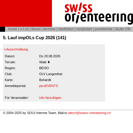
home
|
o-l.ch
|
forum
|
termine
|
startlisten
|
ranglisten
|
punkteliste
|
läufer DB
5. Lauf impOLs Cup 2026 (141)
» Ausschreibung
Datum:
Do 20.08.2026
Terrain:
Wald 🌲
Region:
BE/SO
Club:
OLV Langenthal
Karte:
Bohärdli
Anmeldeportal:
picoEVENTS
Für Veranstalter:
Info hinzufügen
© 2004-2025 by SOLV Internet Team. Mail to
oltech@swiss-orienteering.ch