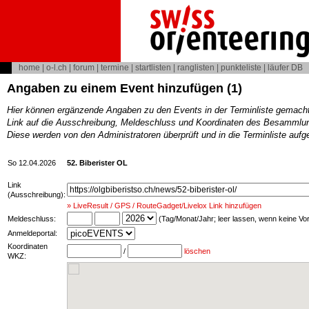
home
|
o-l.ch
|
forum
|
termine
|
startlisten
|
ranglisten
|
punkteliste
|
läufer DB
Angaben zu einem Event hinzufügen (1)
Hier können ergänzende Angaben zu den Events in der Terminliste gemach
Link auf die Ausschreibung, Meldeschluss und Koordinaten des Besammlun
Diese werden von den Administratoren überprüft und in die Terminliste au
So 12.04.2026
52. Biberister OL
Link
(Ausschreibung):
» LiveResult / GPS / RouteGadget/Livelox Link hinzufügen
Meldeschluss:
(Tag/Monat/Jahr; leer lassen, wenn keine V
Anmeldeportal:
Koordinaten
/
löschen
WKZ: