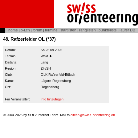
home
|
o-l.ch
|
forum
|
termine
|
startlisten
|
ranglisten
|
punkteliste
|
läufer DB
48. Rafzerfelder OL (*37)
Datum:
Sa 26.09.2026
Terrain:
Wald 🌲
Distanz:
Lang
Region:
ZH/SH
Club:
OLK Rafzerfeld-Bülach
Karte:
Lägern-Regensberg
Ort:
Regensberg
Für Veranstalter:
Info hinzufügen
© 2004-2025 by SOLV Internet Team. Mail to
oltech@swiss-orienteering.ch