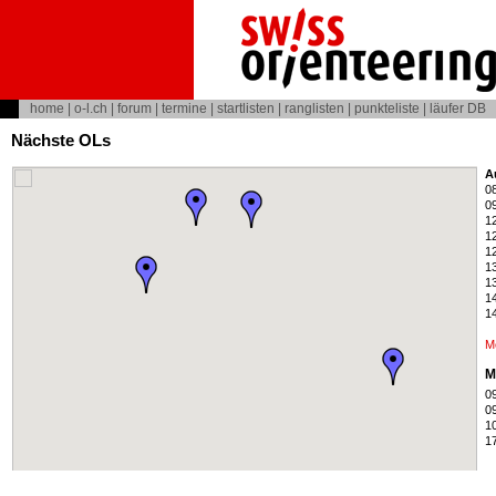
home
|
o-l.ch
|
forum
|
termine
|
startlisten
|
ranglisten
|
punkteliste
|
läufer DB
Nächste OLs
A
08
09
12
12
12
13
13
14
14
M
M
09
09
10
17