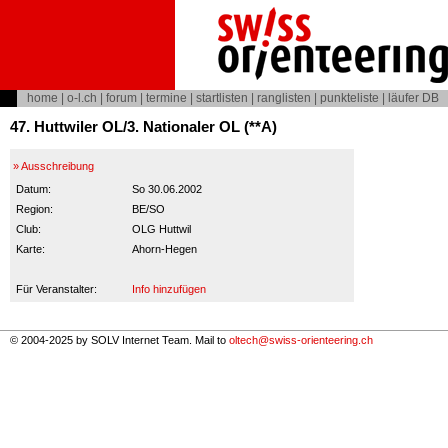
home
|
o-l.ch
|
forum
|
termine
|
startlisten
|
ranglisten
|
punkteliste
|
läufer DB
47. Huttwiler OL/3. Nationaler OL (**A)
» Ausschreibung
Datum:
So 30.06.2002
Region:
BE/SO
Club:
OLG Huttwil
Karte:
Ahorn-Hegen
Für Veranstalter:
Info hinzufügen
© 2004-2025 by SOLV Internet Team. Mail to
oltech@swiss-orienteering.ch