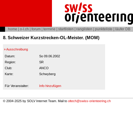
home
|
o-l.ch
|
forum
|
termine
|
startlisten
|
ranglisten
|
punkteliste
|
läufer DB
8. Schweizer Kurzstrecken-OL-Meister. (MOM)
» Ausschreibung
Datum:
So 09.06.2002
Region:
SR
Club:
ANCO
Karte:
Schwyberg
Für Veranstalter:
Info hinzufügen
© 2004-2025 by SOLV Internet Team. Mail to
oltech@swiss-orienteering.ch