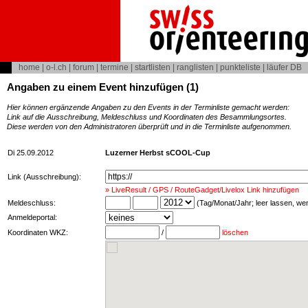
home
|
o-l.ch
|
forum
|
termine
|
startlisten
|
ranglisten
|
punkteliste
|
läufer DB
Angaben zu einem Event hinzufügen (1)
Hier können ergänzende Angaben zu den Events in der Terminliste gemacht werden:
Link auf die Ausschreibung, Meldeschluss und Koordinaten des Besammlungsortes.
Diese werden von den Administratoren überprüft und in die Terminliste aufgenommen.
Di 25.09.2012
Luzerner Herbst sCOOL-Cup
Link (Ausschreibung):
» LiveResult / GPS / RouteGadget/Livelox Link hinzufügen
Meldeschluss:
(Tag/Monat/Jahr; leer lassen, w
Anmeldeportal:
Koordinaten WKZ:
/
löschen