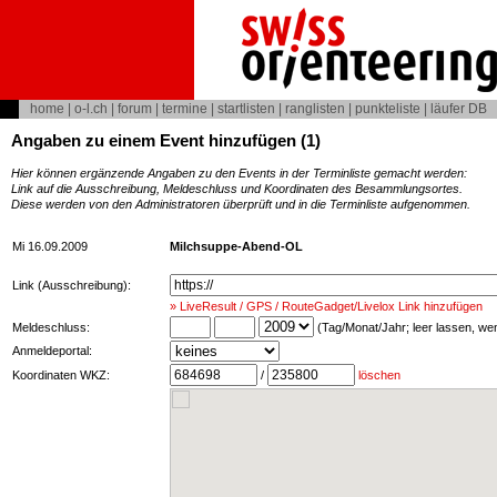
home
|
o-l.ch
|
forum
|
termine
|
startlisten
|
ranglisten
|
punkteliste
|
läufer DB
Angaben zu einem Event hinzufügen (1)
Hier können ergänzende Angaben zu den Events in der Terminliste gemacht werden:
Link auf die Ausschreibung, Meldeschluss und Koordinaten des Besammlungsortes.
Diese werden von den Administratoren überprüft und in die Terminliste aufgenommen.
Mi 16.09.2009
Milchsuppe-Abend-OL
Link (Ausschreibung):
» LiveResult / GPS / RouteGadget/Livelox Link hinzufügen
Meldeschluss:
(Tag/Monat/Jahr; leer lassen, w
Anmeldeportal:
Koordinaten WKZ:
/
löschen