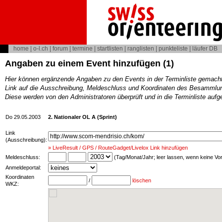
home
|
o-l.ch
|
forum
|
termine
|
startlisten
|
ranglisten
|
punkteliste
|
läufer DB
Angaben zu einem Event hinzufügen (1)
Hier können ergänzende Angaben zu den Events in der Terminliste gemach
Link auf die Ausschreibung, Meldeschluss und Koordinaten des Besammlun
Diese werden von den Administratoren überprüft und in die Terminliste au
Do 29.05.2003
2. Nationaler OL A (Sprint)
Link
(Ausschreibung):
» LiveResult / GPS / RouteGadget/Livelox Link hinzufügen
Meldeschluss:
(Tag/Monat/Jahr; leer lassen, wenn keine V
Anmeldeportal:
Koordinaten
/
löschen
WKZ: