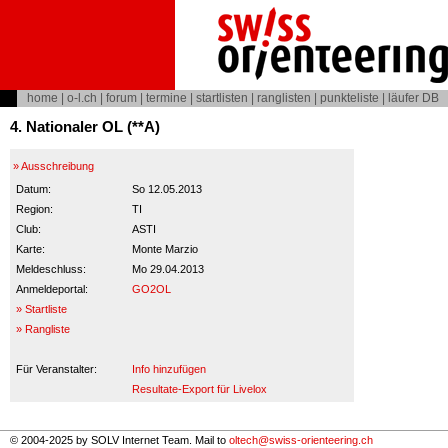
home
|
o-l.ch
|
forum
|
termine
|
startlisten
|
ranglisten
|
punkteliste
|
läufer DB
4. Nationaler OL (**A)
» Ausschreibung
Datum:
So 12.05.2013
Region:
TI
Club:
ASTI
Karte:
Monte Marzio
Meldeschluss:
Mo 29.04.2013
Anmeldeportal:
GO2OL
» Startliste
» Rangliste
Für Veranstalter:
Info hinzufügen
Resultate-Export für Livelox
© 2004-2025 by SOLV Internet Team. Mail to
oltech@swiss-orienteering.ch