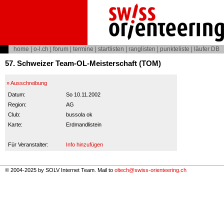
home
|
o-l.ch
|
forum
|
termine
|
startlisten
|
ranglisten
|
punkteliste
|
läufer DB
57. Schweizer Team-OL-Meisterschaft (TOM)
» Ausschreibung
Datum:
So 10.11.2002
Region:
AG
Club:
bussola ok
Karte:
Erdmandlistein
Für Veranstalter:
Info hinzufügen
© 2004-2025 by SOLV Internet Team. Mail to
oltech@swiss-orienteering.ch