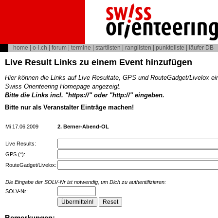
home
|
o-l.ch
|
forum
|
termine
|
startlisten
|
ranglisten
|
punkteliste
|
läufer DB
Live Result Links zu einem Event hinzufügen
Hier können die Links auf Live Resultate, GPS und RouteGadget/Livelox ei
Swiss Orienteering Homepage angezeigt.
Bitte die Links incl. "https://" oder "http://" eingeben.
Bitte nur als Veranstalter Einträge machen!
Mi 17.06.2009
2. Berner-Abend-OL
Live Results:
GPS (*):
RouteGadget/Livelox:
Die Eingabe der SOLV-Nr ist notwendig, um Dich zu authentifizieren:
SOLV-Nr:
Bemerkungen: