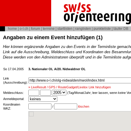
home
|
o-l.ch
|
forum
|
termine
|
startlisten
|
ranglisten
|
punkteliste
|
läufer DB
Angaben zu einem Event hinzufügen (1)
Hier können ergänzende Angaben zu den Events in der Terminliste gemach
Link auf die Ausschreibung, Meldeschluss und Koordinaten des Besammlun
Diese werden von den Administratoren überprüft und in die Terminliste au
So 17.04.2005
3. Nationaler OL A/20. Nidwaldner OL
Link
(Ausschreibung):
» LiveResult / GPS / RouteGadget/Livelox Link hinzufügen
Meldeschluss:
(Tag/Monat/Jahr; leer lassen, wenn keine V
Anmeldeportal:
Koordinaten
/
löschen
WKZ: