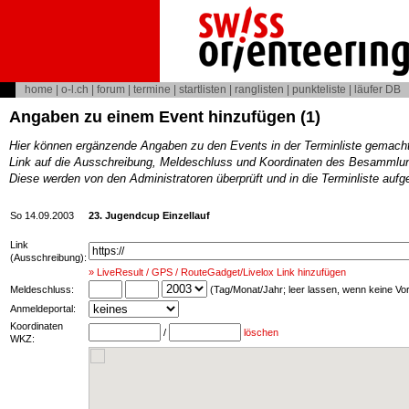
home
|
o-l.ch
|
forum
|
termine
|
startlisten
|
ranglisten
|
punkteliste
|
läufer DB
Angaben zu einem Event hinzufügen (1)
Hier können ergänzende Angaben zu den Events in der Terminliste gemach
Link auf die Ausschreibung, Meldeschluss und Koordinaten des Besammlun
Diese werden von den Administratoren überprüft und in die Terminliste au
So 14.09.2003
23. Jugendcup Einzellauf
Link
(Ausschreibung):
» LiveResult / GPS / RouteGadget/Livelox Link hinzufügen
Meldeschluss:
(Tag/Monat/Jahr; leer lassen, wenn keine V
Anmeldeportal:
Koordinaten
/
löschen
WKZ: