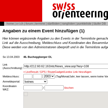
home
|
o-l.ch
|
forum
|
termine
|
startlisten
|
ranglisten
|
punkteliste
|
läufer DB
Angaben zu einem Event hinzufügen (1)
Hier können ergänzende Angaben zu den Events in der Terminliste gemach
Link auf die Ausschreibung, Meldeschluss und Koordinaten des Besammlun
Diese werden von den Administratoren überprüft und in die Terminliste au
So 13.04.2003
46. Bucheggberger OL
Link
(Ausschreibung):
» LiveResult / GPS / RouteGadget/Livelox Link hinzufügen
Meldeschluss:
(Tag/Monat/Jahr; leer lassen, wenn keine V
Anmeldeportal:
Koordinaten
/
löschen
WKZ: